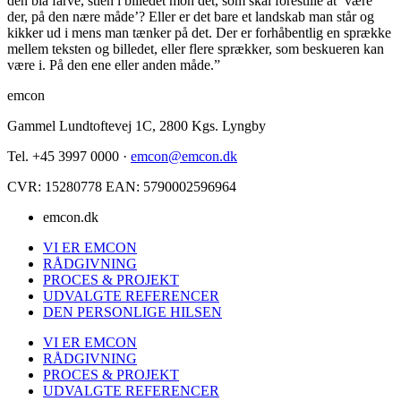
den blå farve, stien i billedet mon det, som skal forestille at ’være
der, på den nære måde’? Eller er det bare et landskab man står og
kikker ud i mens man tænker på det. Der er forhåbentlig en sprække
mellem teksten og billedet, eller flere sprækker, som beskueren kan
være i. På den ene eller anden måde.”
emcon
Gammel Lundtoftevej 1C, 2800 Kgs. Lyngby
Tel. +45 3997 0000 ·
emcon@emcon.dk
CVR: 15280778 EAN: 5790002596964
emcon.dk
VI ER EMCON
RÅDGIVNING
PROCES & PROJEKT
UDVALGTE REFERENCER
DEN PERSONLIGE HILSEN
VI ER EMCON
RÅDGIVNING
PROCES & PROJEKT
UDVALGTE REFERENCER