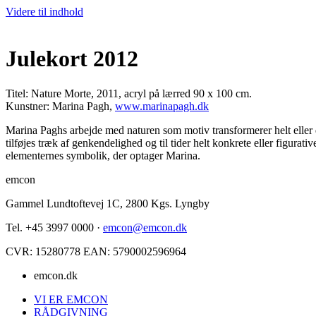
Videre til indhold
Julekort 2012
Titel: Nature Morte, 2011, acryl på lærred 90 x 100 cm.
Kunstner: Marina Pagh,
www.marinapagh.dk
Marina Paghs arbejde med naturen som motiv transformerer helt eller de
tilføjes træk af genkendelighed og til tider helt konkrete eller figurat
elementernes symbolik, der optager Marina.
emcon
Gammel Lundtoftevej 1C, 2800 Kgs. Lyngby
Tel. +45 3997 0000 ·
emcon@emcon.dk
CVR: 15280778 EAN: 5790002596964
emcon.dk
VI ER EMCON
RÅDGIVNING