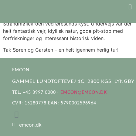
Vi sprang i 8 kanoer lige nedenfor kontoret midt på
eftermiddagen og fik en HERLIG tur helt ud til
Strandmøllekroen ved Øresunds kyst. Undervejs var der
helt fantastisk vejr, idyllisk natur, gode pit-stop med
forfriskninger og interessant historisk viden.
Tak Søren og Carsten – en helt igennem herlig tur!
EMCON
GAMMEL LUNDTOFTEVEJ 1C, 2800 KGS. LYNGBY
TEL. +45 3997 0000 ·
EMCON@EMCON.DK
CVR: 15280778 EAN: 5790002596964
emcon.dk