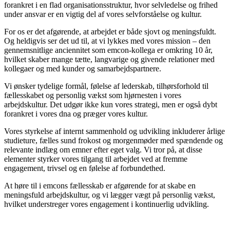
forankret i en flad organisationsstruktur, hvor selvledelse og frihed
under ansvar er en vigtig del af vores selvforståelse og kultur.
For os er det afgørende, at arbejdet er både sjovt og meningsfuldt.
Og heldigvis ser det ud til, at vi lykkes med vores mission – den
gennemsnitlige anciennitet som emcon-kollega er omkring 10 år,
hvilket skaber mange tætte, langvarige og givende relationer med
kollegaer og med kunder og samarbejdspartnere.
Vi ønsker tydelige formål, følelse af lederskab, tilhørsforhold til
fællesskabet og personlig vækst som hjørnesten i vores
arbejdskultur. Det udgør ikke kun vores strategi, men er også dybt
forankret i vores dna og præger vores kultur.
Vores styrkelse af internt sammenhold og udvikling inkluderer årlige
studieture, fælles sund frokost og morgenmøder med spændende og
relevante indlæg om emner efter eget valg. Vi tror på, at disse
elementer styrker vores tilgang til arbejdet ved at fremme
engagement, trivsel og en følelse af forbundethed.
At høre til i emcons fællesskab er afgørende for at skabe en
meningsfuld arbejdskultur, og vi lægger vægt på personlig vækst,
hvilket understreger vores engagement i kontinuerlig udvikling.