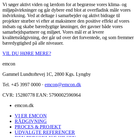
Vi søger aktivt viden og lærdom for at begrænse vores klima- og
miljøpåvirkninger og går dybere end blot at overfladisk måle vores
indvirkning. Ved at deltage i samarbejder og aktivt bidrage til
projekter stræber vi efter at maksimere den positive effekt af vores
indsats og skabe bæredygtige løsninger, der gavner både vores
samarbejdspartnere og miljøet. Vores mål er at levere
kvalitetsrådgivning, der går ud over det forventede, og som fremmer
bæredygtighed på alle niveauer.
VIL DU HØRE MERE?
emcon
Gammel Lundtoftevej 1C, 2800 Kgs. Lyngby
Tel. +45 3997 0000 ·
emcon@emcon.dk
CVR: 15280778 EAN: 5790002596964
emcon.dk
VI ER EMCON
RÅDGIVNING
PROCES & PROJEKT
UDVALGTE REFERENCER