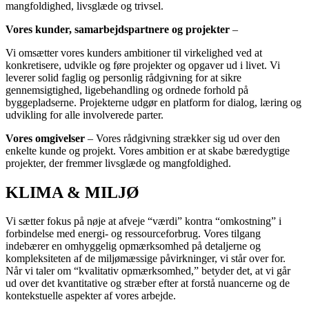
mangfoldighed, livsglæde og trivsel.
Vores kunder, samarbejdspartnere og projekter
–
Vi omsætter vores kunders ambitioner til virkelighed ved at
konkretisere, udvikle og føre projekter og opgaver ud i livet. Vi
leverer solid faglig og personlig rådgivning for at sikre
gennemsigtighed, ligebehandling og ordnede forhold på
byggepladserne. Projekterne udgør en platform for dialog, læring og
udvikling for alle involverede parter.
Vores omgivelser
– Vores rådgivning strækker sig ud over den
enkelte kunde og projekt. Vores ambition er at skabe bæredygtige
projekter, der fremmer livsglæde og mangfoldighed.
KLIMA & MILJØ
Vi sætter fokus på nøje at afveje “værdi” kontra “omkostning” i
forbindelse med energi- og ressourceforbrug. Vores tilgang
indebærer en omhyggelig opmærksomhed på detaljerne og
kompleksiteten af de miljømæssige påvirkninger, vi står over for.
Når vi taler om “kvalitativ opmærksomhed,” betyder det, at vi går
ud over det kvantitative og stræber efter at forstå nuancerne og de
kontekstuelle aspekter af vores arbejde.