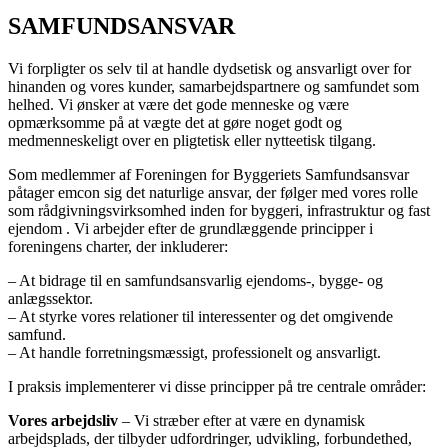
SAMFUNDSANSVAR
Vi forpligter os selv til at handle dydsetisk og ansvarligt over for
hinanden og vores kunder, samarbejdspartnere og samfundet som
helhed. Vi ønsker at være det gode menneske og være
opmærksomme på at vægte det at gøre noget godt og
medmenneskeligt over en pligtetisk eller nytteetisk tilgang.
Som medlemmer af Foreningen for Byggeriets Samfundsansvar
påtager emcon sig det naturlige ansvar, der følger med vores rolle
som rådgivningsvirksomhed inden for byggeri, infrastruktur og fast
ejendom . Vi arbejder efter de grundlæggende principper i
foreningens charter, der inkluderer:
– At bidrage til en samfundsansvarlig ejendoms-, bygge- og
anlægssektor.
– At styrke vores relationer til interessenter og det omgivende
samfund.
– At handle forretningsmæssigt, professionelt og ansvarligt.
I praksis implementerer vi disse principper på tre centrale områder:
Vores arbejdsliv
–
Vi stræber efter at være en dynamisk
arbejdsplads, der tilbyder udfordringer, udvikling, forbundethed,