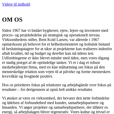
Videre til indhold
OM OS
Siden 1967 har vi bistået bygherrer, ejere, lejere og investorer med
proces- og projektledelse på strategisk og operationelt niveau.
Virksomhedens stifter, Bent Kold Larsen, var allerede i 1967
opmærksom på behovet for et helhedsorienteret og holistisk bistand
til beslutningstagere for at sikre at projekterne kan realiseres indenfor
aftalt kvalitet, tid og budget og derefter kan stå tidens test.
Udfordringerne er ikke blevet mindre med tiden, men vores tilgang
er stadig præget af de oprindelige tanker. Vi er i dag et robust
medarbejderejet firma, med en klar målsætning om fokus på den
menneskelige relation som vejen til at påvirke og forme menneskers
levevilkår og livsglæde positivt.
Hos os prioriteres fokus på relationer og arbejdsglæde over fokus på
resultater – for derigennem at opnå helt unikke resultater.
Vi ønsker at være en virksomhed, der bevarer den tætte forbindelse
og følelsen af forbundethed med kunder, samarbejdspartnere og
hinanden. Vi søger projekter og samarbejdspartnere, der tilfører os
energi, så arbejdsdagen bliver regenerativ. Vores kultur og trivsel er