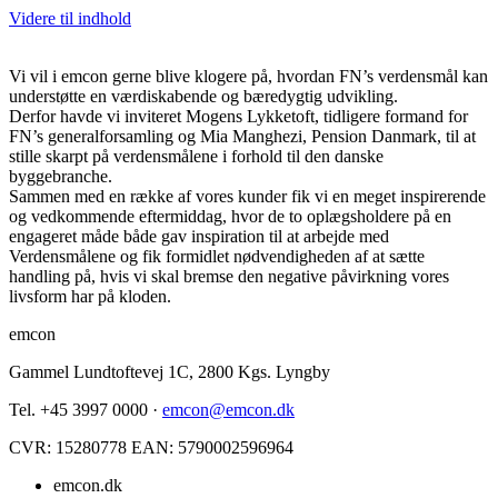
Videre til indhold
Vi vil i emcon gerne blive klogere på, hvordan FN’s verdensmål kan
understøtte en værdiskabende og bæredygtig udvikling.
Derfor havde vi inviteret Mogens Lykketoft, tidligere formand for
FN’s generalforsamling og Mia Manghezi, Pension Danmark, til at
stille skarpt på verdensmålene i forhold til den danske
byggebranche.
Sammen med en række af vores kunder fik vi en meget inspirerende
og vedkommende eftermiddag, hvor de to oplægsholdere på en
engageret måde både gav inspiration til at arbejde med
Verdensmålene og fik formidlet nødvendigheden af at sætte
handling på, hvis vi skal bremse den negative påvirkning vores
livsform har på kloden.
emcon
Gammel Lundtoftevej 1C, 2800 Kgs. Lyngby
Tel. +45 3997 0000 ·
emcon@emcon.dk
CVR: 15280778 EAN: 5790002596964
emcon.dk